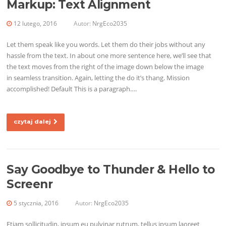
Markup: Text Alignment
12 lutego, 2016
Autor:
NrgEco2035
Let them speak like you words. Let them do their jobs without any
hassle from the text. In about one more sentence here, we’ll see that
the text moves from the right of the image down below the image
in seamless transition. Again, letting the do it’s thang. Mission
accomplished! Default This is a paragraph….
czytaj dalej
Say Goodbye to Thunder & Hello to
Screenr
5 stycznia, 2016
Autor:
NrgEco2035
Etiam sollicitudin, ipsum eu pulvinar rutrum, tellus ipsum laoreet