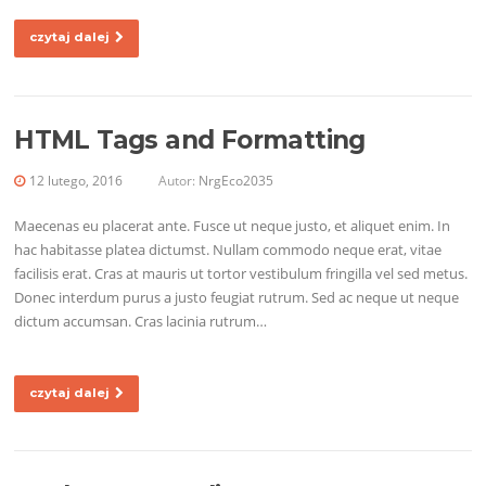
czytaj dalej
HTML Tags and Formatting
12 lutego, 2016
Autor:
NrgEco2035
Maecenas eu placerat ante. Fusce ut neque justo, et aliquet enim. In
hac habitasse platea dictumst. Nullam commodo neque erat, vitae
facilisis erat. Cras at mauris ut tortor vestibulum fringilla vel sed metus.
Donec interdum purus a justo feugiat rutrum. Sed ac neque ut neque
dictum accumsan. Cras lacinia rutrum…
czytaj dalej