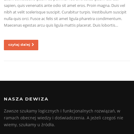
sapien, quis venenatis ante odio sit amet eros. Proin magna. Duis vel
nibh at velit scelerisque suscipit. Curabitur turpis. Vestibulum suscipit
nulla quis orci. Fusce ac felis sit amet ligula pharetra condimentum.
Maecenas egestas arcu quis ligula mattis placerat. Duis lobortis…
czytaj dalej
NASZA DEWIZA
Zawsze szukamy logicznych i funkcjonalnych rozwiązań, w
ramach obecnej wiedzy i doświadczenia. A jeżeli czegoś nie
wiemy, szukamy u źródła.